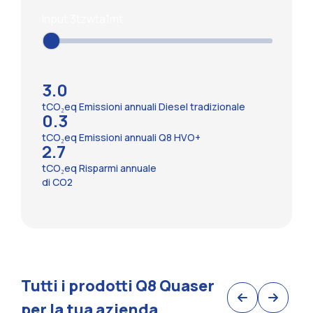
Input 3tzwta1mt
3.0
tCO₂eq Emissioni annuali Diesel tradizionale
0.3
tCO₂eq Emissioni annuali Q8 HVO+
2.7
tCO₂eq Risparmi annuale
di CO2
Tutti i prodotti Q8 Quaser
per la tua azienda