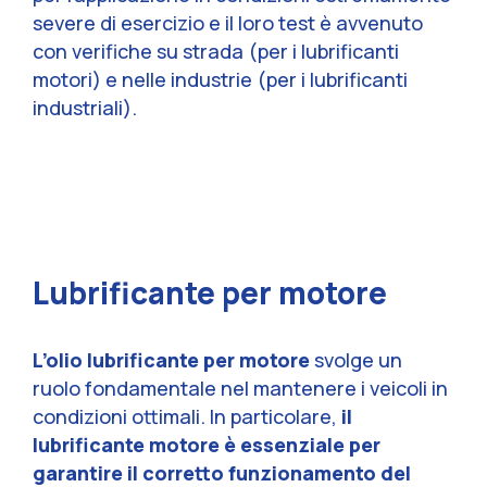
severe di esercizio e il loro test è avvenuto
con verifiche su strada (per i lubrificanti
motori) e nelle industrie (per i lubrificanti
industriali).
Lubrificante per motore
L’olio lubrificante per motore
svolge un
ruolo fondamentale nel mantenere i veicoli in
condizioni ottimali. In particolare,
il
lubrificante motore è essenziale per
garantire il corretto funzionamento del