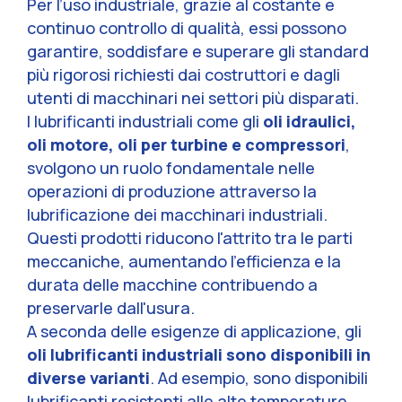
Per l’uso industriale, grazie al costante e
continuo controllo di qualità, essi possono
garantire, soddisfare e superare gli standard
più rigorosi richiesti dai costruttori e dagli
utenti di macchinari nei settori più disparati.
I lubrificanti industriali come gli
oli idraulici,
oli motore, oli per turbine e compressori
,
svolgono un ruolo fondamentale nelle
operazioni di produzione attraverso la
lubrificazione dei macchinari industriali.
Questi prodotti riducono l'attrito tra le parti
meccaniche, aumentando l'efficienza e la
durata delle macchine contribuendo a
preservarle dall'usura.
A seconda delle esigenze di applicazione, gli
oli lubrificanti industriali sono disponibili in
diverse varianti
. Ad esempio, sono disponibili
lubrificanti resistenti alle alte temperature,