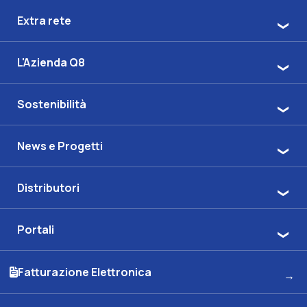
Extra rete
L'Azienda Q8
Sostenibilità
News e Progetti
Distributori
Portali
Fatturazione Elettronica