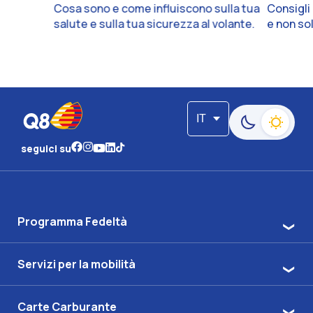
Consigli 
Cosa sono e come influiscono sulla tua
e non sol
salute e sulla tua sicurezza al volante.
IT
Passa alla moda
seguici su
Programma Fedeltà
Servizi per la mobilità
Carte Carburante