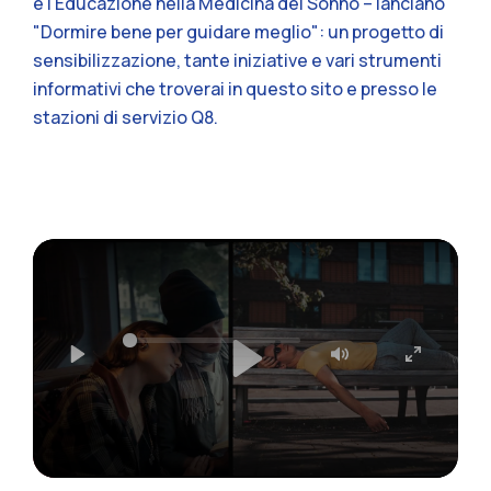
e l'Educazione nella Medicina del Sonno – lanciano
"Dormire bene per guidare meglio": un progetto di
sensibilizzazione, tante iniziative e vari strumenti
informativi che troverai in questo sito e presso le
stazioni di servizio Q8.
Play
Mute
Enter
fullscree
Play