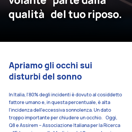
volante parte dalla
qualità del tuo riposo.
Apriamo gli occhi sui
disturbi del sonno
In Italia, l’80% degli incidenti è dovuto al cosiddetto
fattore umano e, in questa percentuale, è alta
l’incidenza dell’eccessiva sonnolenza. Un dato
troppo importante per chiudere un occhio. Oggi,
Q8 e Assirem – Associazione Italiana per la Ricerca