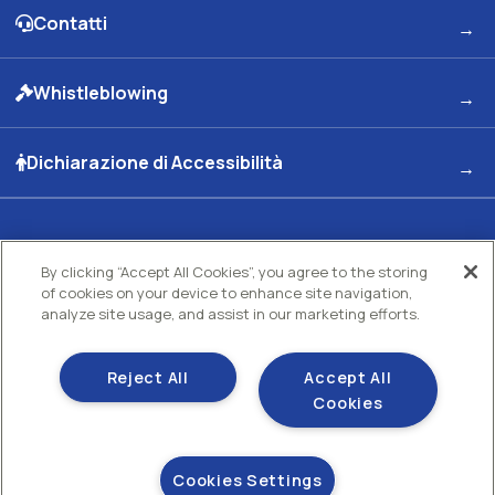
Contatti
Whistleblowing
Dichiarazione di Accessibilità
Kuwait Petroleum Italia S.p.A
By clicking “Accept All Cookies”, you agree to the storing
Sede legale e Uffici: Viale dell'Oceano Indiano 13 00144 - ROMA
of cookies on your device to enhance site navigation,
Partita Iva 00891951006 C.F. 00435970587 C.S. Euro 130.000.000 int. vers. R.E.A di
analyze site usage, and assist in our marketing efforts.
Roma N.73832 Uff. Reg. Imprese di Roma
Società con un socio Unico Società soggetta ad attività di direzione e coordinamento
Kuwait Petroleum Corporation
Reject All
Accept All
Gestisci i tuoi cookie
Cookies
Cookie policy
Sezione privacy
Cookies Settings