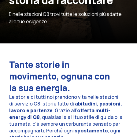
storia da raccontare
E nelle stazioni Q8 trovi tutte le soluzioni più adatte
alle tue esigenze.
Tante storie in
movimento, ognuna con
la sua energia.
Le storie di tutti noi prendono vita nelle stazioni
di servizio Q8: storie fatte di
abitudini, passioni,
lavoro e partenze
. Grazie all’
offerta multi-
energy di Q8
, qualsiasi sia il tuo stile di guida o la
tua meta, c’è sempre un carburante pensato per
accompagnarti. Perché ogni
spostamento
, ogni