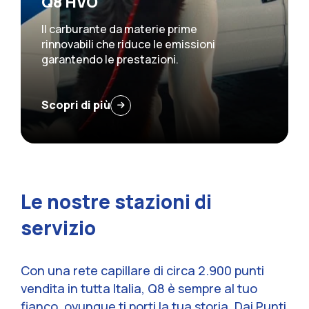
Q8 HVO
Il carburante da materie prime
rinnovabili che riduce le emissioni
garantendo le prestazioni.
Scopri di più
Le nostre stazioni di
servizio
Con una rete capillare di circa 2.900 punti
vendita in tutta Italia, Q8 è sempre al tuo
fianco, ovunque ti porti la tua storia. Dai Punti