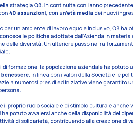
lla strategia Q8. In continuità con l’anno precedente,
 con
40 assunzioni
, con
un’età media
dei nuovi ingre
o per un ambiente di lavoro equo e inclusivo, Q8 ha o
conosce le politiche adottate dall’Azienda in materia d
ne delle diversità. Un ulteriore passo nel rafforzamen
iale.
rsi di formazione, la popolazione aziendale ha potuto u
e benessere
, in linea con i valori della Società e le po
zie a numerosi presidi ed iniziative viene garantito u
 persona.
il proprio ruolo sociale e di stimolo culturale anche v
li ha potuto avvalersi anche della disponibilità dei dip
tività di solidarietà, contribuendo alla creazione di 