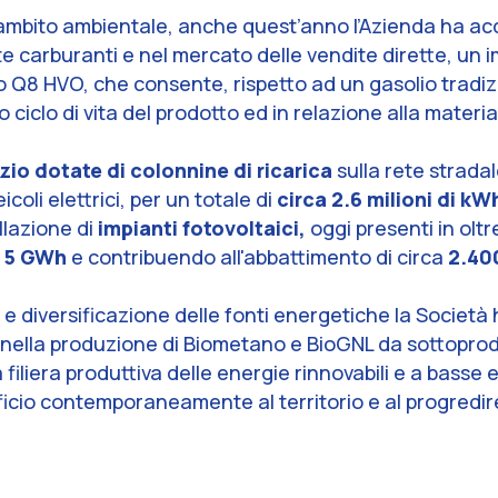
in ambito ambientale, anche quest’anno l’Azienda ha acq
te carburanti e nel mercato delle vendite dirette, un i
 Q8 HVO, che consente, rispetto ad un gasolio tradizi
o ciclo di vita del prodotto ed in relazione alla materia
izio dotate di colonnine di ricarica
sulla rete strada
coli elettrici, per un totale di
circa 2.6 milioni di kW
llazione di
impianti fotovoltaici,
oggi presenti in olt
a
5 GWh
e contribuendo all'abbattimento di circa
2.400
e e diversificazione delle fonti energetiche la Società
e nella produzione di Biometano e BioGNL da sottoprod
 filiera produttiva delle energie rinnovabili e a basse
cio contemporaneamente al territorio e al progredire