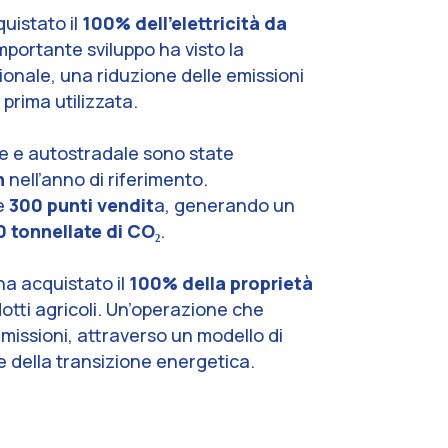
uistato il
100% dell’elettricità da
mportante sviluppo ha visto la
onale, una riduzione delle emissioni
 prima utilizzata.
le e autostradale sono state
h
nell’anno di riferimento.
re
300 punti vendit
a, generando un
 tonnellate di CO₂
.
 ha acquistato il
100% della proprietà
otti agricoli. Un’operazione che
 emissioni, attraverso un modello di
 della transizione energetica.