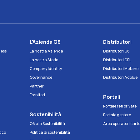
e
L'Azienda Q8
Distributori
iness
La nostra Azienda
Distributori Q8
La nostra Storia
Distributori GPL
Company Identity
Distributori Metano
Governance
Distributori Adblue
Partner
Fornitori
Portali
Portale reti private
Sostenibilità
Portale gestore
Q8 e la Sostenibilità
Area operatori cart
tico
Politica di sostenibilità