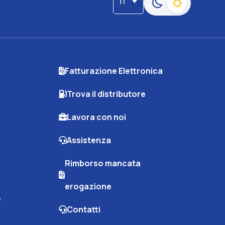
IT
Passa alla modalità s
Fatturazione Elettronica
Trova il distributore
Lavora con noi
Assistenza
Rimborso mancata
erogazione
e
Contatti