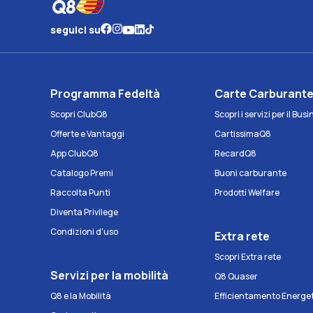
seguici su
Programma Fedeltà
Carte Carburant
Scopri ClubQ8
Scopri i servizi per il Bus
Offerte e Vantaggi
CartissimaQ8
App ClubQ8
RecardQ8
Catalogo Premi
Buoni carburante
Raccolta Punti
Prodotti Welfare
Diventa Privilege
Condizioni d'uso
Extra rete
Scopri Extra rete
Servizi per la mobilità
Q8 Quaser
Q8 e la Mobilità
Efficientamento Energe