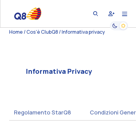
bars
user-plus
magnifying-glass
Passa alla
Home
Cos'è ClubQ8
Informativa privacy
Informativa Privacy
Regolamento StarQ8
Condizioni Gener