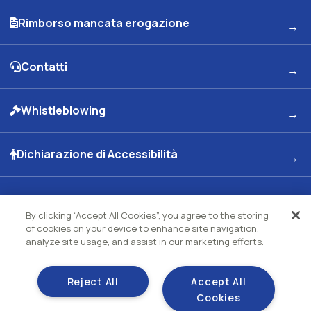
Rimborso mancata erogazione
Contatti
Whistleblowing
Dichiarazione di Accessibilità
Kuwait Petroleum Italia S.p.A
By clicking “Accept All Cookies”, you agree to the storing
of cookies on your device to enhance site navigation,
Sede legale e Uffici: Viale dell'Oceano Indiano 13 00144 - ROMA
Partita Iva 00891951006 C.F. 00435970587 C.S. Euro 130.000.000 int. vers. R.E.A di
analyze site usage, and assist in our marketing efforts.
Roma N.73832 Uff. Reg. Imprese di Roma
Società con un socio Unico Società soggetta ad attività di direzione e coordinamento
Kuwait Petroleum Corporation
Reject All
Accept All
Gestisci i tuoi cookie
Cookies
Cookie policy