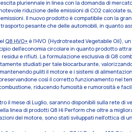
escita pluriennale in linea con la domanda di mercato
tevole riduzione delle emissioni di CO2 calcolate sull’
emissioni. Il nuovo prodotto è compatibile con la gran 
l trasporto pesante che delle automobili, in quanto as
del
Q8 HVO+
è l’HVO (Hydrotreated Vegetabile Oil), un
incipio dell’economia circolare in quanto prodotto attr
, residui e rifiuti. La formulazione esclusiva di Q8 com
itamente studiati per tale biocarburante, valorizzando
mantenendo puliti il motore e i sistemi di alimentazion
i, preservandone così il corretto funzionamento nel t
e combustione, riducendo fumosità e rumorosità e facil
ro il mese di Luglio, saranno disponibili sulla rete di 
ella linea di prodotti Q8 Hi Perform che oltre a migli
tazioni del motore, sono stati sviluppati nell’ottica di u