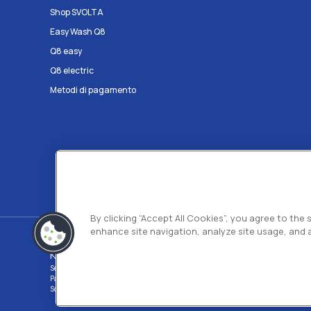
Shop SVOLTA
Easy Wash Q8
Q8 easy
Q8 electric
Metodi di pagamento
By clicking “Accept All Cookies”, you agree to the
enhance site navigation, analyze site usage, and a
Kuwait Petroleum Italia S.p.A
Sede legale e Uffici: Viale dell'Oceano Indiano 13 00144 - ROMA
Partita Iva 00891951006 C.F. 00435970587 C.S. Euro 130.000.000 int. vers. R.
Società con un socio Unico Società soggetta ad attività di direzione e coordina