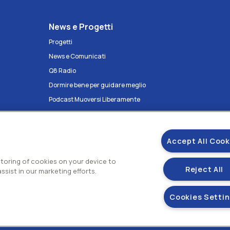
News e Progetti
Progetti
News e Comunicati
Q8 Radio
Dormire bene per guidare meglio
Podcast Muoversi Liberamente
Podcast Antropocentrica ma per
davvero
Accept All Cook
 storing of cookies on your device to
Reject All
ssist in our marketing efforts.
Cookies Setti
Gestisci i tuoi
E.A di Roma N.73832 Uff. Reg. Imprese di Roma
mento Kuwait Petroleum Corporation