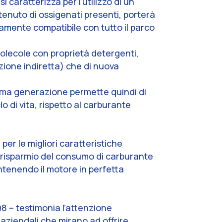
 caratterizza per l’utilizzo di un
tenuto di ossigenati presenti, porterà
tamente compatibile con tutto il parco
 molecole con proprietà detergenti,
zione indiretta) che di nuova
tima generazione permette quindi di
o di vita, rispetto al carburante
er le migliori caratteristiche
n risparmio del consumo di carburante
antenendo il motore in perfetta
Q8 –
testimonia l’attenzione
 aziendali che mirano ad offrire