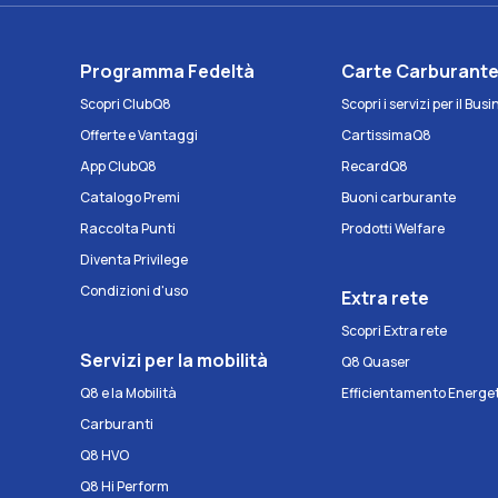
Programma Fedeltà
Carte Carburant
Scopri ClubQ8
Scopri i servizi per il Bus
Offerte e Vantaggi
CartissimaQ8
App ClubQ8
RecardQ8
Catalogo Premi
Buoni carburante
Raccolta Punti
Prodotti Welfare
Diventa Privilege
Condizioni d'uso
Extra rete
Scopri Extra rete
Servizi per la mobilità
Q8 Quaser
Q8 e la Mobilità
Efficientamento Energe
Carburanti
Q8 HVO
Q8 Hi Perform