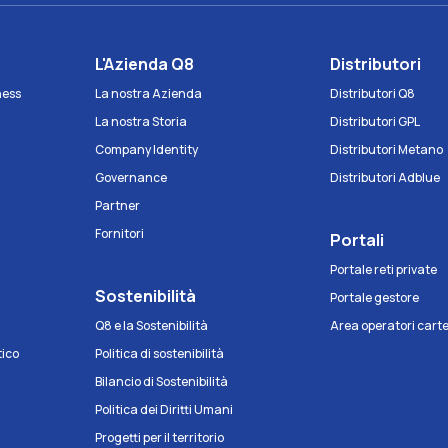
e
L'Azienda Q8
Distributori
iness
La nostra Azienda
Distributori Q8
La nostra Storia
Distributori GPL
Company Identity
Distributori Metano
Governance
Distributori Adblue
Partner
Fornitori
Portali
Portale reti private
Sostenibilità
Portale gestore
Q8 e la Sostenibilità
Area operatori cart
tico
Politica di sostenibilità
Bilancio di Sostenibilità
Politica dei Diritti Umani
Progetti per il territorio