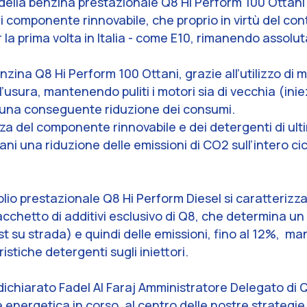
della benzina prestazionale Q8 Hi Perform 100 Ottani si
 componente rinnovabile, che proprio in virtù del con
r la prima volta in Italia - come E10, rimanendo assolu
nzina Q8 Hi Perform 100 Ottani, grazie all’utilizzo di
usura, mantenendo puliti i motori sia di vecchia (inie
n una conseguente riduzione dei consumi.
za del componente rinnovabile e dei detergenti di ul
i una riduzione delle emissioni di CO2 sull’intero cicl
o prestazionale Q8 Hi Perform Diesel si caratterizza p
pacchetto di additivi esclusivo di Q8, che determina u
st su strada) e quindi delle emissioni, fino al 12%, m
istiche detergenti sugli iniettori.
dichiarato Fadel Al Faraj Amministratore Delegato di 
e energetica in corso, al centro delle nostre strategie