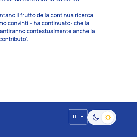
ntano il frutto della continua ricerca
amo convinti
– ha continuato-
che la
garantiranno contestualmente anche la
contributo”.
IT
Passa alla modalità s