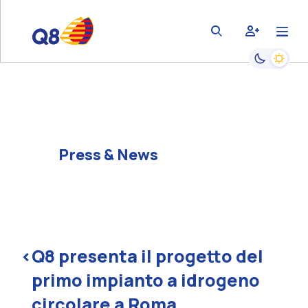
bars
user-plus
magnifying-glass
Passa alla
Press & News
<
Q8 presenta il progetto del
primo impianto a idrogeno
circolare a Roma