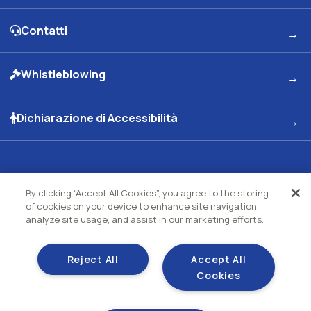
Contatti
Whistleblowing
Dichiarazione di Accessibilità
Kuwait Petroleum Italia S.p.A
Sede legale e Uffici: Viale dell'Oceano Indiano 13 00144 - ROMA
By clicking “Accept All Cookies”, you agree to the storing
Partita Iva 00891951006 C.F. 00435970587 C.S. Euro 130.000.000 int. vers. R.E.A di
of cookies on your device to enhance site navigation,
Roma N.73832 Uff. Reg. Imprese di Roma
analyze site usage, and assist in our marketing efforts.
Società con un socio Unico Società soggetta ad attività di direzione e coordinamento
Kuwait Petroleum Corporation
Gestisci i tuoi cookie
Reject All
Accept All
Cookie policy
Cookies
Sezione privacy