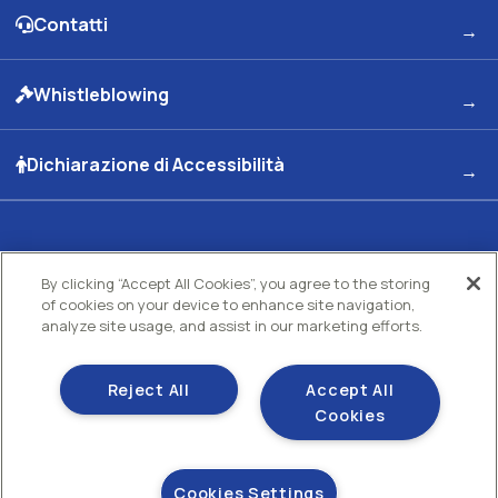
Contatti
Whistleblowing
Dichiarazione di Accessibilità
Kuwait Petroleum Italia S.p.A
By clicking “Accept All Cookies”, you agree to the storing
Sede legale e Uffici: Viale dell'Oceano Indiano 13 00144 - ROMA
Partita Iva 00891951006 C.F. 00435970587 C.S. Euro 130.000.000 int. vers. R.E.A di
of cookies on your device to enhance site navigation,
Roma N.73832 Uff. Reg. Imprese di Roma
analyze site usage, and assist in our marketing efforts.
Società con un socio Unico Società soggetta ad attività di direzione e coordinamento
Kuwait Petroleum Corporation
Gestisci i tuoi cookie
Reject All
Accept All
Cookie policy
Cookies
Sezione privacy
Cookies Settings