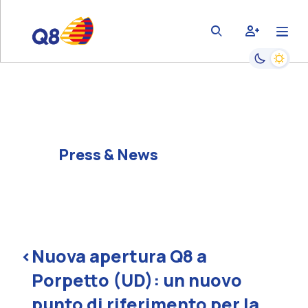
bars
user-plus
magnifying-glass
Passa alla
Press & News
<
Nuova apertura Q8 a
Porpetto (UD): un nuovo
punto di riferimento per la