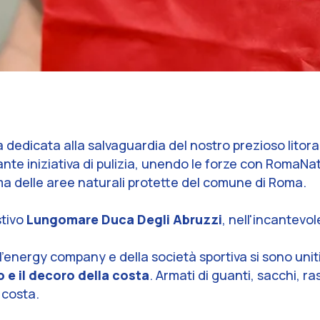
a dedicata alla salvaguardia del nostro prezioso litoral
e iniziativa di pulizia, unendo le forze con RomaNatu
tema delle aree naturali protette del comune di Roma.
stivo
Lungomare Duca Degli Abruzzi
, nell'incantevol
ll’energy company e della società sportiva si sono uniti
 e il decoro della costa
. Armati di guanti, sacchi, ras
 costa.