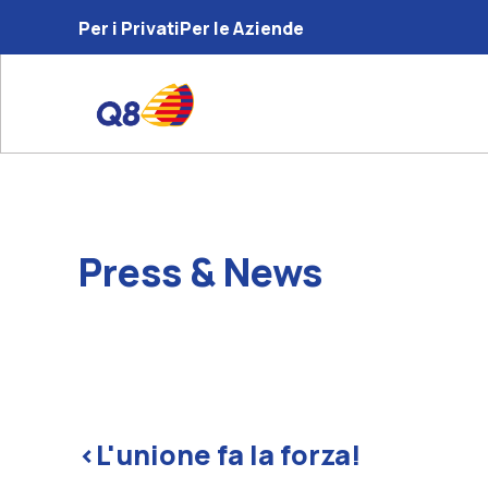
Per i Privati
Per le Aziende
Press & News
<
L'unione fa la forza!