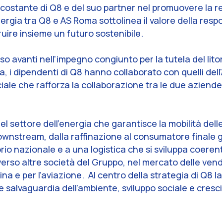
 costante di Q8 e del suo partner nel promuovere la r
sinergia tra Q8 e AS Roma sottolinea il valore della res
ruire insieme un futuro sostenibile.
o avanti nell'impegno congiunto per la tutela del litor
, i dipendenti di Q8 hanno collaborato con quelli de
ciale che rafforza la collaborazione tra le due aziende
 del settore dell’energia che garantisce la mobilità del
 downstream, dalla raffinazione al consumatore finale g
ritorio nazionale e a una logistica che si sviluppa coer
averso altre società del Gruppo, nel mercato delle vend
rina e per l’aviazione. Al centro della strategia di Q8 l
alvaguardia dell’ambiente, sviluppo sociale e cresc