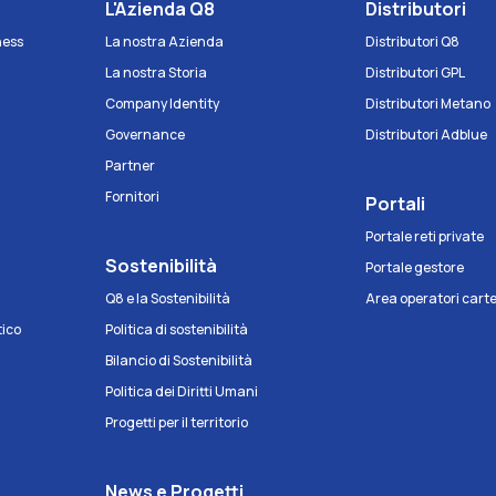
e
L'Azienda Q8
Distributori
iness
La nostra Azienda
Distributori Q8
La nostra Storia
Distributori GPL
Company Identity
Distributori Metano
Governance
Distributori Adblue
Partner
Fornitori
Portali
Portale reti private
Sostenibilità
Portale gestore
Q8 e la Sostenibilità
Area operatori cart
tico
Politica di sostenibilità
Bilancio di Sostenibilità
Politica dei Diritti Umani
Progetti per il territorio
News e Progetti