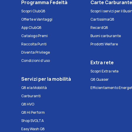
Programma Fedeltà
Carte Carburant
Scopri ClubQ8
Scopri i servizi per il Bus
Offerte e Vantaggi
CartissimaQ8
App ClubQ8
RecardQ8
Catalogo Premi
Buoni carburante
Raccolta Punti
Prodotti Welfare
Diventa Privilege
Condizioni d'uso
Extra rete
Scopri Extra rete
Servizi per la mobilità
Q8 Quaser
Q8 e la Mobilità
Efficientamento Energe
Carburanti
Q8 HVO
Q8 Hi Perform
Shop SVOLTA
Easy Wash Q8