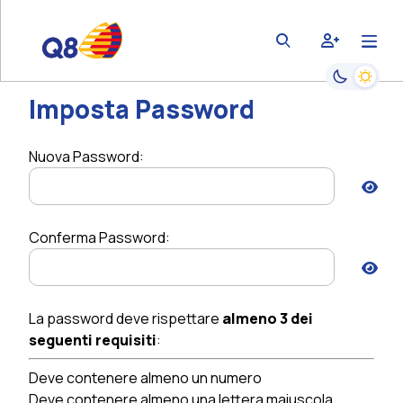
Reset Password Confirmation
bars
user-plus
magnifying-glass
Imposta Password
Passa alla
Imposta Password
Nuova Password:
Conferma Password:
La password deve rispettare
almeno 3 dei
seguenti requisiti
:
Deve contenere almeno un numero
Deve contenere almeno una lettera maiuscola