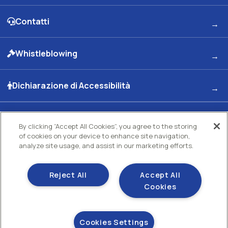
Contatti
Whistleblowing
Dichiarazione di Accessibilità
By clicking “Accept All Cookies”, you agree to the storing
Kuwait Petroleum Italia S.p.A
of cookies on your device to enhance site navigation,
Sede legale e Uffici: Viale dell'Oceano Indiano 13 00144 - ROMA
analyze site usage, and assist in our marketing efforts.
Partita Iva 00891951006 C.F. 00435970587 C.S. Euro 130.000.000 int. vers. R.E.A di
Roma N.73832 Uff. Reg. Imprese di Roma
Società con un socio Unico Società soggetta ad attività di direzione e coordinamento
Kuwait Petroleum Corporation
Reject All
Accept All
Cookies
Gestisci i tuoi cookie
Cookie policy
Sezione privacy
Cookies Settings