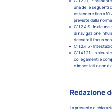
C.11.2.2.1 - È prese
una delle seguenti co
estendere fino a 10 
previste dalla norma
C.11.2.4.3 - In alcu
di navigazione influ
ricevere il focus non
C.11.2.4.6 - Intesta
C.11.4.1.2.1 - In alcu
collegamenti e compo
o impostati o non è 
Redazione de
La presente dichiarazi