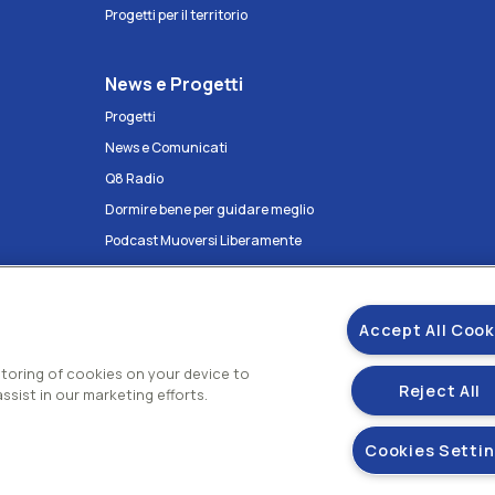
Progetti per il territorio
News e Progetti
Progetti
News e Comunicati
Q8 Radio
Dormire bene per guidare meglio
Podcast Muoversi Liberamente
Podcast Antropocentrica ma per
davvero
Accept All Cook
 storing of cookies on your device to
Reject All
ssist in our marketing efforts.
Cookies Setti
Gestisci i tuoi
E.A di Roma N.73832 Uff. Reg. Imprese di Roma
mento Kuwait Petroleum Corporation