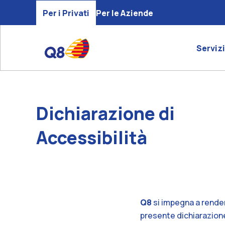
Per i Privati
Per le Aziende
Servizi
Dichiarazione di
Accessibilità
Q8
si impegna a render
presente dichiarazione 