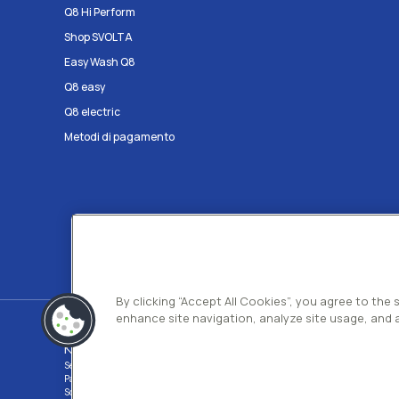
Q8 Hi Perform
Shop SVOLTA
Easy Wash Q8
Q8 easy
Q8 electric
Metodi di pagamento
By clicking “Accept All Cookies”, you agree to the
enhance site navigation, analyze site usage, and a
Kuwait Petroleum Italia S.p.A
Sede legale e Uffici: Viale dell'Oceano Indiano 13 00144 - ROMA
Partita Iva 00891951006 C.F. 00435970587 C.S. Euro 130.000.000 int. vers. R.
Società con un socio Unico Società soggetta ad attività di direzione e coordina