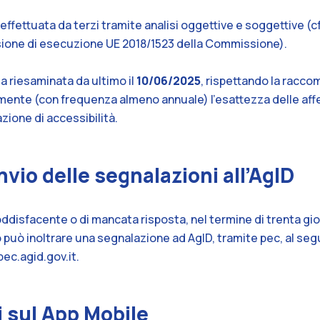
effettuata da terzi tramite analisi oggettive e soggettive (cfr.
isione di esecuzione UE 2018/1523 della Commissione).
a riesaminata da ultimo il
10/06/2025
, rispettando la racc
mente (con frequenza almeno annuale) l’esattezza delle af
zione di accessibilità.
nvio delle segnalazioni all’AgID
oddisfacente o di mancata risposta, nel termine di trenta giorni
to può inoltrare una segnalazione ad AgID, tramite pec, al se
ec.agid.gov.it
.
 sul App Mobile