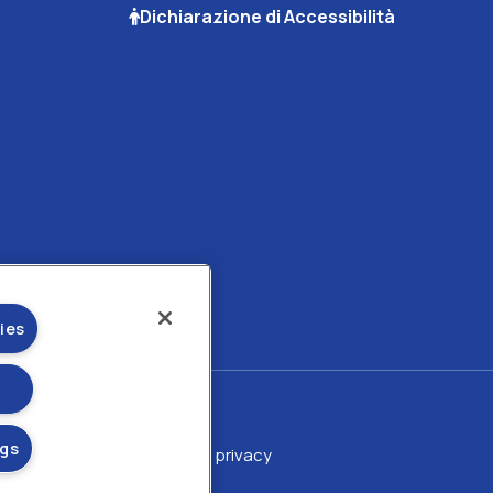
Dichiarazione di Accessibilità
ies
ngs
 cookie
Cookie policy
Sezione privacy