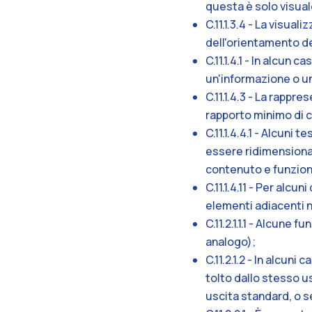
questa è solo visual
C.11.1.3.4 - La visua
dell'orientamento d
C.11.1.4.1 - In alcun 
un'informazione o u
C.11.1.4.3 - La rappr
rapporto minimo di co
C.11.1.4.4.1 - Alcuni
essere ridimensionat
contenuto e funzion
C.11.1.4.11 - Per alcu
elementi adiacenti no
C.11.2.1.1.1 - Alcune
analogo);
C.11.2.1.2 - In alcu
tolto dallo stesso us
uscita standard, o s