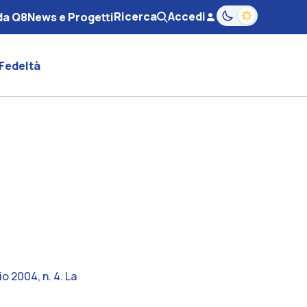
Ricerca
Accedi
da Q8
News e Progetti
magnifying-glass
user
Passa alla modali
Fedeltà
 2004, n. 4. La