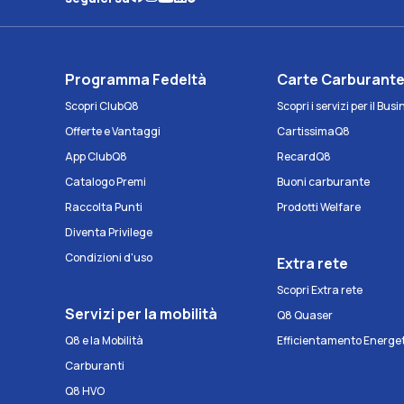
Programma Fedeltà
Carte Carburant
Scopri ClubQ8
Scopri i servizi per il Bus
Offerte e Vantaggi
CartissimaQ8
App ClubQ8
RecardQ8
Catalogo Premi
Buoni carburante
Raccolta Punti
Prodotti Welfare
Diventa Privilege
Condizioni d'uso
Extra rete
Scopri Extra rete
Servizi per la mobilità
Q8 Quaser
Q8 e la Mobilità
Efficientamento Energe
Carburanti
Q8 HVO