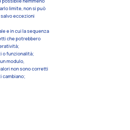
n è possibile nemmeno
rlo limite, non si può
 salvo eccezioni
le e in cui la sequenza
getti che potrebbero
eratività;
 o funzionalità;
di un modulo,
alori non sono corretti
ti cambiano;
à