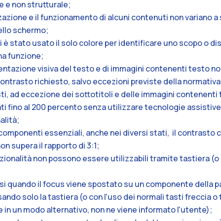
e e non strutturale;
lizzazione e il funzionamento di alcuni contenuti non variano 
ello schermo;
casi è stato usato il solo colore per identificare uno scopo o d
na funzione;
esentazione visiva del testo e di immagini contenenti testo no
ntrasto richiesto, salvo eccezioni previste della normativa (
 testi, ad eccezione dei sottotitoli e delle immagini contenent
i fino al 200 percento senza utilizzare tecnologie assistiv
alità;
ni componenti essenziali, anche nei diversi stati, il contrasto 
n supera il rapporto di 3:1;
 funzionalità non possono essere utilizzabili tramite tastiera (o
ni casi quando il focus viene spostato su un componente della 
ando solo la tastiera (o con l'uso dei normali tasti freccia o t
e in un modo alternativo, non ne viene informato l'utente);