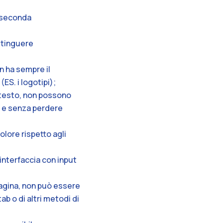
a seconda
istinguere
n ha sempre il
ES. i logotipi);
i testo, non possono
e e senza perdere
colore rispetto agli
 interfaccia con input
pagina, non può essere
ab o di altri metodi di