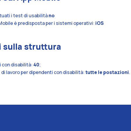
ti i test di usabilità
no
Mobile è predisposta per i sistemi operativi:
iOS
 sulla struttura
 con disabilità:
40
;
 di lavoro per dipendenti con disabilità:
tutte le postazioni
.