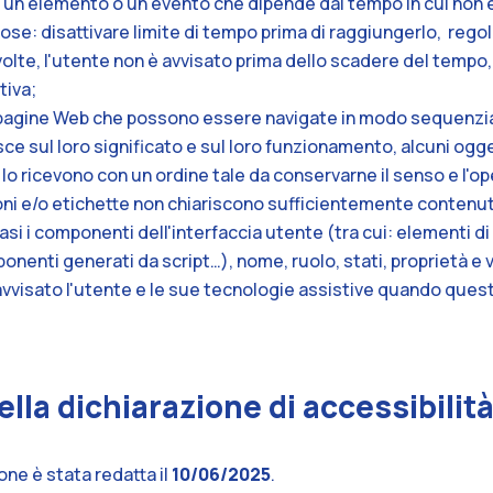
nte un elemento o un evento che dipende dal tempo in cui no
se: disattivare limite di tempo prima di raggiungerlo, regola
volte, l'utente non è avvisato prima dello scadere del tempo,
tiva;
ne pagine Web che possono essere navigate in modo sequenzia
isce sul loro significato e sul loro funzionamento, alcuni og
 lo ricevono con un ordine tale da conservarne il senso e l'op
zioni e/o etichette non chiariscono sufficientemente contenuti
ni casi i componenti dell'interfaccia utente (tra cui: elementi 
nenti generati da script…), nome, ruolo, stati, proprietà e v
avvisato l'utente e le sue tecnologie assistive quando ques
lla dichiarazione di accessibilit
one è stata redatta il
10/06/2025
.