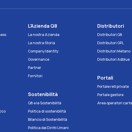
e
L'Azienda Q8
Distributori
iness
La nostra Azienda
Distributori Q8
La nostra Storia
Distributori GPL
Company Identity
Distributori Metano
Governance
Distributori Adblue
Partner
Fornitori
Portali
Portale reti private
Sostenibilità
Portale gestore
Q8 e la Sostenibilità
Area operatori cart
tico
Politica di sostenibilità
Bilancio di Sostenibilità
Politica dei Diritti Umani