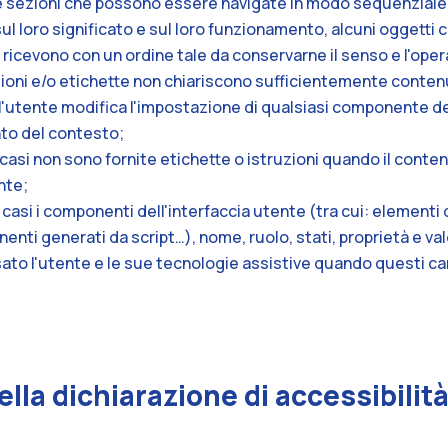
ne sezioni che possono essere navigate in modo sequenziale 
sul loro significato e sul loro funzionamento, alcuni oggetti
o ricevono con un ordine tale da conservarne il senso e l'opera
zioni e/o etichette non chiariscono sufficientemente contenu
l'utente modifica l'impostazione di qualsiasi componente del
to del contesto;
i casi non sono fornite etichette o istruzioni quando il conten
nte;
uni casi i componenti dell'interfaccia utente (tra cui: elementi
ti generati da script…), nome, ruolo, stati, proprietà e val
sato l'utente e le sue tecnologie assistive quando questi c
lla dichiarazione di accessibilit