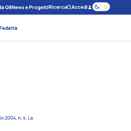
Ricerca
Accedi
da Q8
News e Progetti
magnifying-glass
user
Passa alla modali
Fedeltà
 2004, n. 4. La