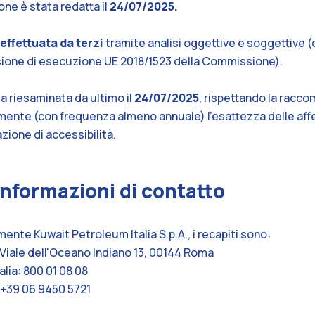
ne è stata redatta il
24/07/2025.
effettuata da terzi
tramite analisi oggettive e soggettive (cfr
isione di esecuzione UE 2018/1523 della Commissione).
a riesaminata da ultimo il
24/07/2025
, rispettando la racc
mente (con frequenza almeno annuale) l’esattezza delle af
zione di accessibilità.
nformazioni di contatto
ente Kuwait Petroleum Italia S.p.A., i recapiti sono:
: Viale dell'Oceano Indiano 13, 00144 Roma
alia: 800 01 08 08
 +39 06 9450 5721