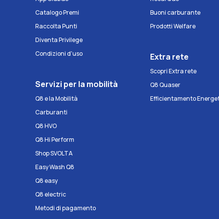
Catalogo Premi
Buoni carburante
Raccolta Punti
Prodotti Welfare
Diventa Privilege
Condizioni d'uso
Extra rete
Scopri Extra rete
Servizi per la mobilità
Q8 Quaser
Q8 e la Mobilità
Efficientamento Energe
Carburanti
Q8 HVO
Q8 Hi Perform
Shop SVOLTA
Easy Wash Q8
Q8 easy
Q8 electric
Metodi di pagamento