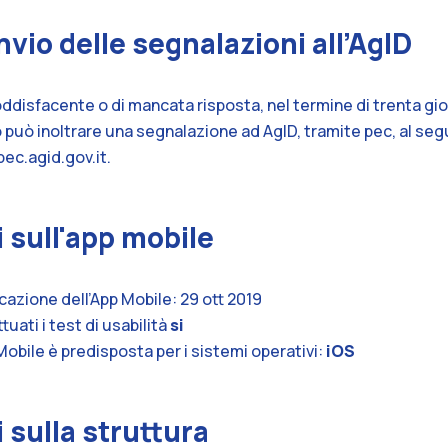
nvio delle segnalazioni all’AgID
oddisfacente o di mancata risposta, nel termine di trenta giorni
to può inoltrare una segnalazione ad AgID, tramite pec, al se
ec.agid.gov.it
.
 sull'app mobile
icazione dell’App Mobile: 29 ott 2019
ati i test di usabilità
si
Mobile è predisposta per i sistemi operativi:
iOS
 sulla struttura