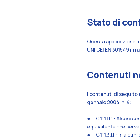
Stato di co
Questa applicazione mo
UNI CEI EN 301549 in ra
Contenuti no
I contenuti di seguito 
gennaio 2004, n. 4:
● C.11.1.1.1.1 - Alcuni
equivalente che serva
● C.11.1.3.1.1 - In alc