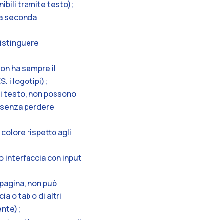
ili tramite testo);
o a seconda
 distinguere
non ha sempre il
. i logotipi);
nti testo, non possono
e senza perdere
 colore rispetto agli
(o interfaccia con input
 pagina, non può
a o tab o di altri
ente);