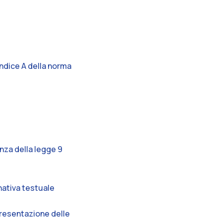
endice A della norma
anza della legge 9
rnativa testuale
 presentazione delle