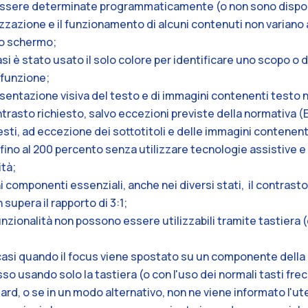
ssere determinate programmaticamente (o non sono disponib
lizzazione e il funzionamento di alcuni contenuti non varian
lo schermo;
 casi è stato usato il solo colore per identificare uno scopo o
 funzione;
resentazione visiva del testo e di immagini contenenti testo 
rasto richiesto, salvo eccezioni previste della normativa (ES
 testi, ad eccezione dei sottotitoli e delle immagini contene
fino al 200 percento senza utilizzare tecnologie assistive 
tà;
ni componenti essenziali, anche nei diversi stati, il contrasto
supera il rapporto di 3:1;
 funzionalità non possono essere utilizzabili tramite tastiera 
ni casi quando il focus viene spostato su un componente della
so usando solo la tastiera (o con l'uso dei normali tasti frecci
ard, o se in un modo alternativo, non ne viene informato l'ut