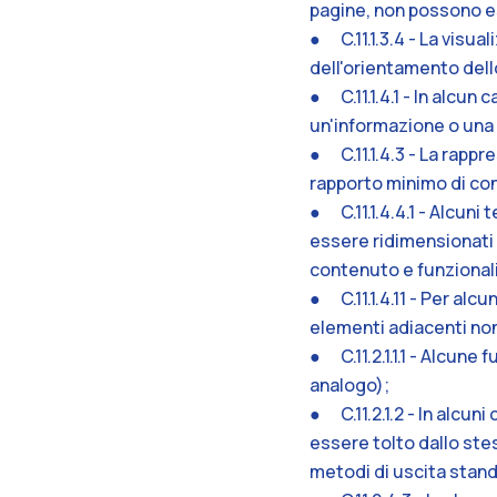
pagine, non possono e
● C.11.1.3.4 - La visua
dell'orientamento del
● C.11.1.4.1 - In alcun
un'informazione o una
● C.11.1.4.3 - La rapp
rapporto minimo di cont
● C.11.1.4.4.1 - Alcuni
essere ridimensionati 
contenuto e funzionali
● C.11.1.4.11 - Per alcu
elementi adiacenti non 
● C.11.2.1.1.1 - Alcune
analogo);
● C.11.2.1.2 - In alcu
essere tolto dallo stes
metodi di uscita stand