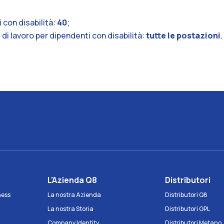
 con disabilità:
40
;
 di lavoro per dipendenti con disabilità:
tutte le postazioni
.
e
L'Azienda Q8
Distributori
iness
La nostra Azienda
Distributori Q8
La nostra Storia
Distributori GPL
Company Identity
Distributori Metano