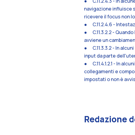
● C.11.2.4.3 - In alcu
navigazione influisce 
ricevere il focus non l
● C.11.2.4.6 - Intesta
● C.11.3.2.2 - Quando 
avviene un cambiamen
● C.11.3.3.2 - In alcun
input da parte dell'ute
● C.11.4.1.2.1 - In alc
collegamenti e componen
impostati o non è avvi
Redazione de