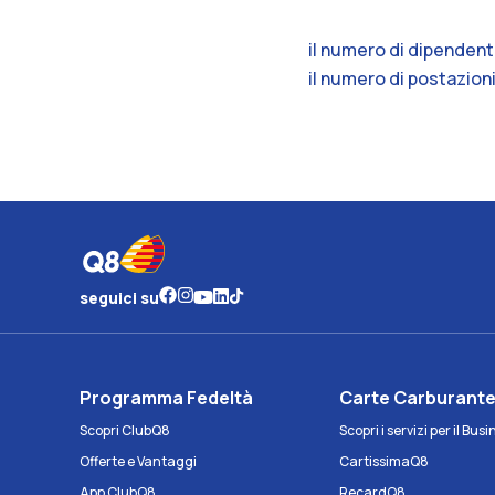
il numero di dipendenti
il numero di postazioni
seguici su
Programma Fedeltà
Carte Carburant
Scopri ClubQ8
Scopri i servizi per il Bus
Offerte e Vantaggi
CartissimaQ8
App ClubQ8
RecardQ8