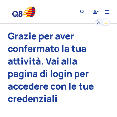
Contatta supporto Q8
bars
user-plus
magnifying-glass
Passa alla
Grazie per aver
confermato la tua
attività. Vai alla
pagina di login per
accedere con le tue
credenziali