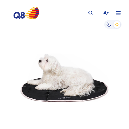
bars
user-plus
magnifying-glass
Passa alla