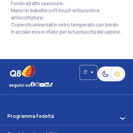
Fondo ad alto spessore;
Manici in bakelite soft touch antiscivolo e
antiscottatura;
Coperchi universali in vetro temperato con bordo
in acciaio inox e sfiato per la fuoriuscita del vapore.
IT
Passa alla moda
seguici su
Programma Fedeltà