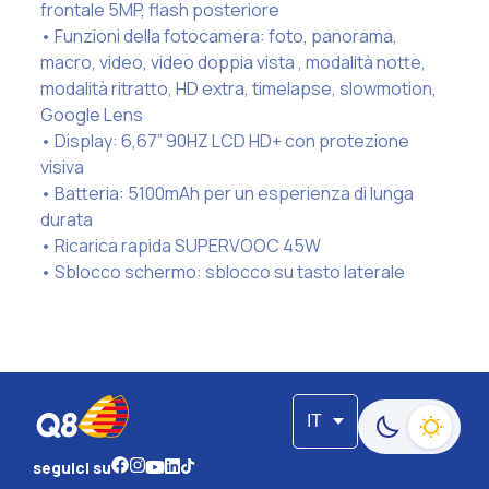
frontale 5MP, flash posteriore
• Funzioni della fotocamera: foto, panorama,
macro, video, video doppia vista , modalità notte,
modalità ritratto, HD extra, timelapse, slowmotion,
Google Lens
• Display: 6,67” 90HZ LCD HD+ con protezione
visiva
• Batteria: 5100mAh per un esperienza di lunga
durata
• Ricarica rapida SUPERVOOC 45W
• Sblocco schermo: sblocco su tasto laterale
IT
Passa alla moda
seguici su