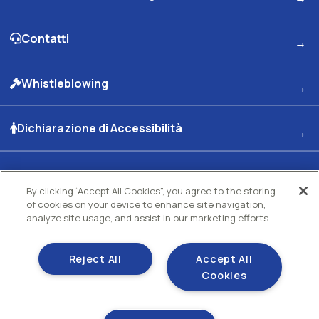
Contatti
Whistleblowing
Dichiarazione di Accessibilità
Kuwait Petroleum Italia S.p.A
By clicking “Accept All Cookies”, you agree to the storing
of cookies on your device to enhance site navigation,
Sede legale e Uffici: Viale dell'Oceano Indiano 13 00144 - ROMA
Partita Iva 00891951006 C.F. 00435970587 C.S. Euro 130.000.000 int. vers. R.E.A di
analyze site usage, and assist in our marketing efforts.
Roma N.73832 Uff. Reg. Imprese di Roma
Società con un socio Unico Società soggetta ad attività di direzione e coordinamento
Kuwait Petroleum Corporation
Reject All
Accept All
Gestisci i tuoi cookie
Cookies
Cookie policy
Sezione privacy