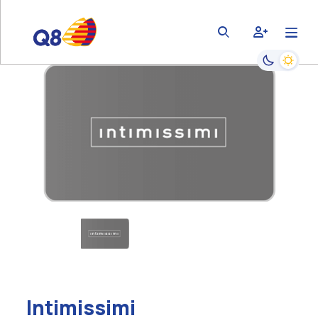
bars
user-plus
magnifying-glass
Passa alla
Intimissimi