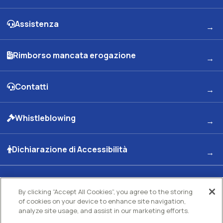
Assistenza
Rimborso mancata erogazione
Contatti
Whistleblowing
Dichiarazione di Accessibilità
By clicking “Accept All Cookies”, you agree to the storing
Kuwait Petroleum Italia S.p.A
of cookies on your device to enhance site navigation,
Sede legale e Uffici: Viale dell'Oceano Indiano 13 00144 - ROMA
analyze site usage, and assist in our marketing efforts.
Partita Iva 00891951006 C.F. 00435970587 C.S. Euro 130.000.000 int. vers. R.E.A di
Roma N.73832 Uff. Reg. Imprese di Roma