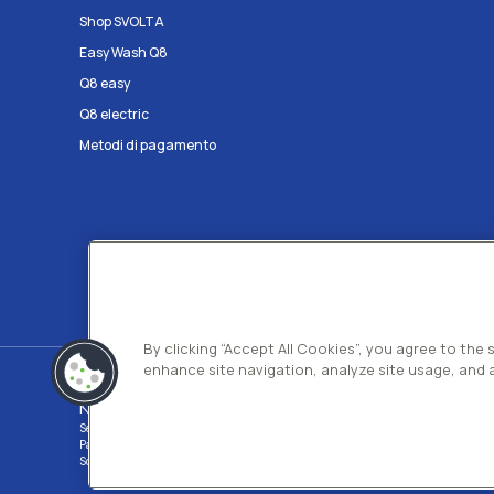
Shop SVOLTA
Easy Wash Q8
Q8 easy
Q8 electric
Metodi di pagamento
By clicking “Accept All Cookies”, you agree to the
enhance site navigation, analyze site usage, and a
Kuwait Petroleum Italia S.p.A
Sede legale e Uffici: Viale dell'Oceano Indiano 13 00144 - ROMA
Partita Iva 00891951006 C.F. 00435970587 C.S. Euro 130.000.000 int. vers. R.
Società con un socio Unico Società soggetta ad attività di direzione e coordina