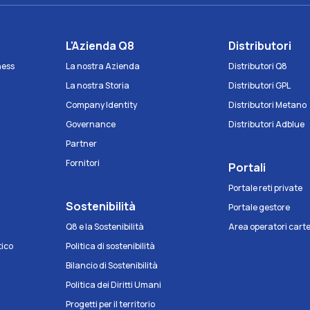
e
L'Azienda Q8
Distributori
iness
La nostra Azienda
Distributori Q8
La nostra Storia
Distributori GPL
Company Identity
Distributori Metano
Governance
Distributori Adblue
Partner
Fornitori
Portali
Portale reti private
Sostenibilità
Portale gestore
Q8 e la Sostenibilità
Area operatori cart
tico
Politica di sostenibilità
Bilancio di Sostenibilità
Politica dei Diritti Umani
Progetti per il territorio