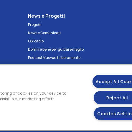
News e Progetti
Progetti
News e Comunicati
Q8 Radio
Dormire bene per guidare meglio
Podcast Muoversi Liberamente
Podcast Antropocentrica ma per
davvero
Accept All Cook
 storing of cookies on your device to
Reject All
ssist in our marketing efforts.
Cookies Setti
Gestisci i tuoi
E.A di Roma N.73832 Uff. Reg. Imprese di Roma
mento Kuwait Petroleum Corporation