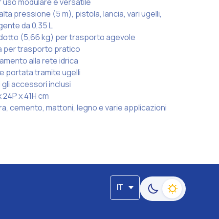
uso modulare e versatile
alta pressione (5 m), pistola, lancia, vari ugelli,
gente da 0,35 L
dotto (5,66 kg) per trasporto agevole
a per trasporto pratico
gamento alla rete idrica
 portata tramite ugelli
 gli accessori inclusi
x 24P x 41H cm
tra, cemento, mattoni, legno e varie applicazioni
IT
Passa alla modalità s