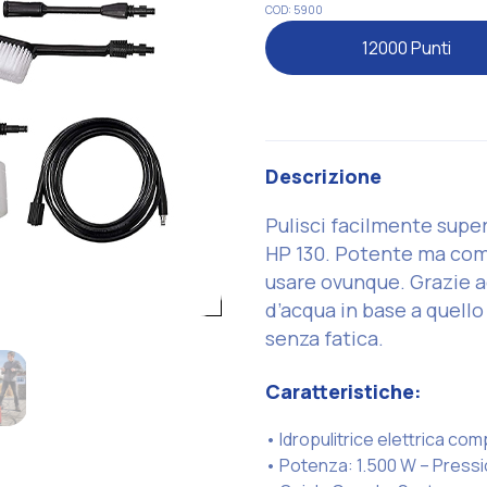
COD: 5900
12000 Punti
Descrizione
Pulisci facilmente superf
HP 130. Potente ma comp
usare ovunque. Grazie agl
d’acqua in base a quello 
senza fatica.
Caratteristiche:
• Idropulitrice elettrica co
• Potenza: 1.500 W – Pressi