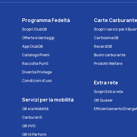
Programma Fedeltà
Carte Carburant
Scopri ClubQ8
Scopri i servizi per il Bus
Offerte e Vantaggi
CartissimaQ8
App ClubQ8
RecardQ8
Catalogo Premi
Buoni carburante
Raccolta Punti
Prodotti Welfare
Diventa Privilege
Condizioni d'uso
Extra rete
Scopri Extra rete
Servizi per la mobilità
Q8 Quaser
Q8 e la Mobilità
Efficientamento Energe
Carburanti
Q8 HVO
Q8 Hi Perform