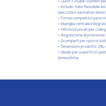
• Quick-Couple-System per 
• Include: tubo flessibile ad 
spazzola e serbatoio deter
• Forma compatta e peso ri
• Maniglia centrale integrat
• Filtri incorporati per colle
• Regolazione di pressione e
• Scomparti per riporre tutti
• Dimensioni prodotto: 28L 
• Ideale per superfici in pie
domestiche