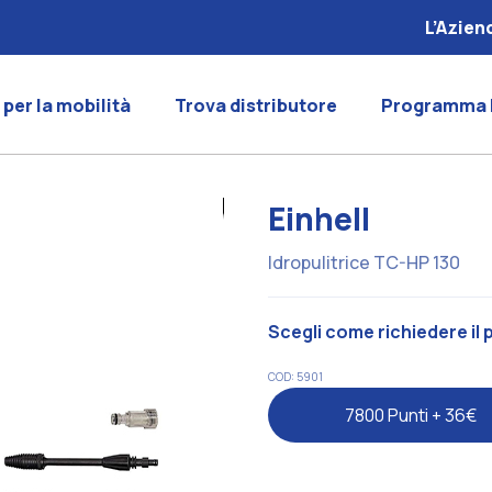
L’Azien
 per la mobilità
Trova distributore
Programma 
Einhell
Idropulitrice TC-HP 130
Scegli come richiedere il
COD: 5901
7800 Punti + 36€