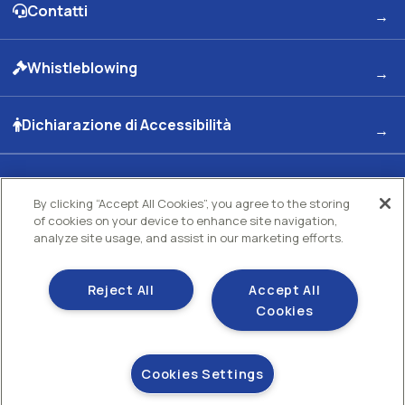
Contatti
Whistleblowing
Dichiarazione di Accessibilità
Kuwait Petroleum Italia S.p.A
By clicking “Accept All Cookies”, you agree to the storing
of cookies on your device to enhance site navigation,
Sede legale e Uffici: Viale dell'Oceano Indiano 13 00144 - ROMA
Partita Iva 00891951006 C.F. 00435970587 C.S. Euro 130.000.000 int. vers. R.E.A di
analyze site usage, and assist in our marketing efforts.
Roma N.73832 Uff. Reg. Imprese di Roma
Società con un socio Unico Società soggetta ad attività di direzione e coordinamento
Kuwait Petroleum Corporation
Reject All
Accept All
Gestisci i tuoi cookie
Cookies
Cookie policy
Sezione privacy
Cookies Settings