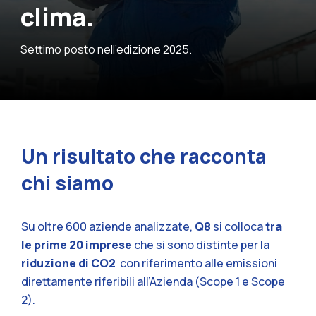
clima.
Settimo posto nell’edizione 2025.
Un risultato che racconta
chi siamo
Su oltre 600 aziende analizzate,
Q8
si colloca
tra
le prime 20 imprese
che si sono distinte per la
riduzione di CO
2
con riferimento alle emissioni
direttamente riferibili all’Azienda (Scope 1 e Scope
2).