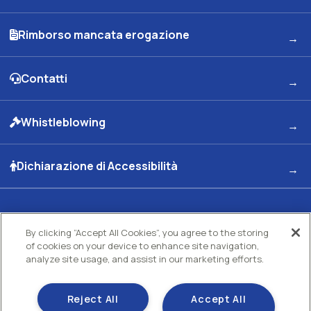
Rimborso mancata erogazione
Contatti
Whistleblowing
Dichiarazione di Accessibilità
Kuwait Petroleum Italia S.p.A
By clicking “Accept All Cookies”, you agree to the storing
Sede legale e Uffici: Viale dell'Oceano Indiano 13 00144 - ROMA
of cookies on your device to enhance site navigation,
Partita Iva 00891951006 C.F. 00435970587 C.S. Euro 130.000.000 int. vers. R.E.A di
analyze site usage, and assist in our marketing efforts.
Roma N.73832 Uff. Reg. Imprese di Roma
Società con un socio Unico Società soggetta ad attività di direzione e coordinamento
Kuwait Petroleum Corporation
Reject All
Accept All
Gestisci i tuoi cookie