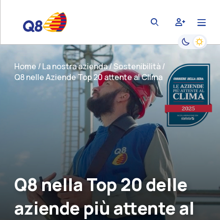
bars
user-plus
magnifying-glass
Passa alla
Home
La nostra azienda
Sostenibilità
Q8 nelle Aziende Top 20 attente al Clima
Q8 nella Top 20 delle
aziende più attente al