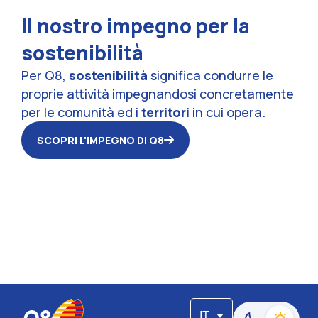
Il nostro impegno per la
sostenibilità
Per Q8,
sostenibilità
significa condurre le
proprie attività impegnandosi concretamente
per le comunità ed i
territori
in cui opera.
SCOPRI L'IMPEGNO DI Q8
La Policy definisce i principi di riferimento e gli impegni assunti
da Q8 al fine di garantire la tutela dei diritti umani nello
svolgimento delle attività aziendali e in ogni contesto in cui
opera.
IT