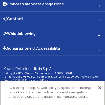
Rimborso mancata erogazione
Contatti
Whistleblowing
Dichiarazione di Accessibilità
Kuwait Petroleum Italia S.p.A
Sede legale e Uffici: Viale dell'Oceano Indiano 13 00144 - ROMA
Partita Iva 00891951006 C.F. 00435970587 C.S. Euro 130.000.000 int. vers. R.E.A di
Roma N.73832 Uff. Reg. Imprese di Roma
Società con un socio Unico Società soggetta ad attività di direzione e coordinamento
Kuwait Petroleum Corporation
By clicking “Accept All Cookies”, you agree to the storing
of cookies on your device to enhance site navigation,
Gestisci i tuoi cookie
analyze site usage, and assist in our marketing efforts.
Cookie policy