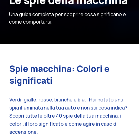
Le spie della macchina
Una guida completa per scoprire cosa significano e
come comportarsi.
Spie macchina: Colori e
significati
Verdi, gialle, rosse, bianche e blu. Hai notato una
spia illuminata nella tua auto e non sai cosa indica?
Scopri tutte le oltre 40 spie della tua macchina, i
colori, il loro significato e come agire in caso di
accensione.