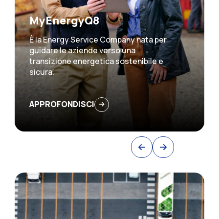
MyEnergyQ8
È la Energy Service Company nata per
guidare le aziende verso una
transizione energetica sostenibile e
sicura.
APPROFONDISCI