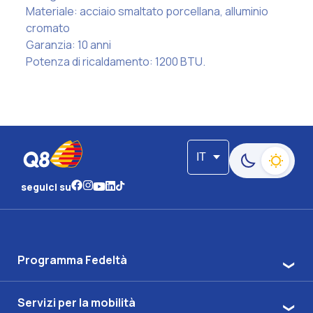
Materiale: acciaio smaltato porcellana, alluminio
cromato
Garanzia: 10 anni
Potenza di ricaldamento: 1200 BTU.
IT
Passa alla moda
seguici su
Programma Fedeltà
Servizi per la mobilità