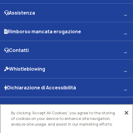
Assistenza
Rimborso mancata erogazione
Contatti
Whistleblowing
Dichiarazione di Accessibilità
Kuwait Petroleum Italia S.p.A
By clicking “Accept All Cookies”, you agree to the storing
of cookies on your device to enhance site navigation,
Sede legale e Uffici: Viale dell'Oceano Indiano 13 00144 - ROMA
Partita Iva 00891951006 C.F. 00435970587 C.S. Euro 130.000.000 int. vers. R.E.A di
analyze site usage, and assist in our marketing efforts.
Roma N.73832 Uff. Reg. Imprese di Roma
Società con un socio Unico Società soggetta ad attività di direzione e coordinamento