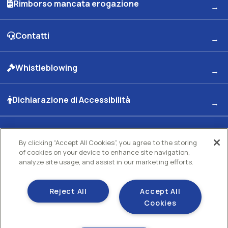
Rimborso mancata erogazione
Contatti
Whistleblowing
Dichiarazione di Accessibilità
By clicking “Accept All Cookies”, you agree to the storing
Kuwait Petroleum Italia S.p.A
of cookies on your device to enhance site navigation,
Sede legale e Uffici: Viale dell'Oceano Indiano 13 00144 - ROMA
analyze site usage, and assist in our marketing efforts.
Partita Iva 00891951006 C.F. 00435970587 C.S. Euro 130.000.000 int. vers. R.E.A di
Roma N.73832 Uff. Reg. Imprese di Roma
Società con un socio Unico Società soggetta ad attività di direzione e coordinamento
Kuwait Petroleum Corporation
Reject All
Accept All
Gestisci i tuoi cookie
Cookies
Cookie policy
Sezione privacy