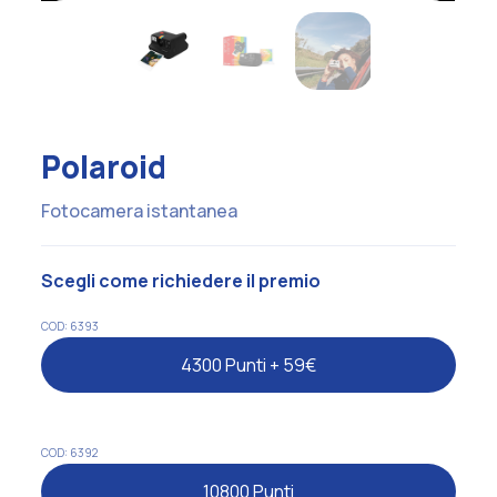
Polaroid
Fotocamera istantanea
Scegli come richiedere il premio
COD: 6393
4300 Punti + 59€
COD: 6392
10800 Punti