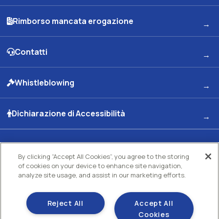
Rimborso mancata erogazione
Contatti
Whistleblowing
Dichiarazione di Accessibilità
Kuwait Petroleum Italia S.p.A
By clicking “Accept All Cookies”, you agree to the storing
of cookies on your device to enhance site navigation,
Sede legale e Uffici: Viale dell'Oceano Indiano 13 00144 - ROMA
Partita Iva 00891951006 C.F. 00435970587 C.S. Euro 130.000.000 int. vers. R.E.A di
analyze site usage, and assist in our marketing efforts.
Roma N.73832 Uff. Reg. Imprese di Roma
Società con un socio Unico Società soggetta ad attività di direzione e coordinamento
Kuwait Petroleum Corporation
Reject All
Accept All
Gestisci i tuoi cookie
Cookies