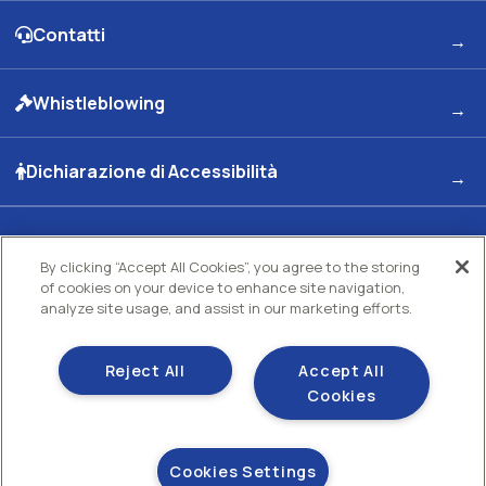
Contatti
Whistleblowing
Dichiarazione di Accessibilità
Kuwait Petroleum Italia S.p.A
By clicking “Accept All Cookies”, you agree to the storing
of cookies on your device to enhance site navigation,
Sede legale e Uffici: Viale dell'Oceano Indiano 13 00144 - ROMA
Partita Iva 00891951006 C.F. 00435970587 C.S. Euro 130.000.000 int. vers. R.E.A di
analyze site usage, and assist in our marketing efforts.
Roma N.73832 Uff. Reg. Imprese di Roma
Società con un socio Unico Società soggetta ad attività di direzione e coordinamento
Kuwait Petroleum Corporation
Reject All
Accept All
Gestisci i tuoi cookie
Cookies
Cookie policy
Sezione privacy
Cookies Settings