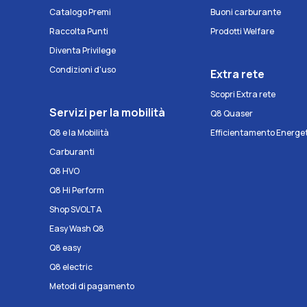
Catalogo Premi
Buoni carburante
Raccolta Punti
Prodotti Welfare
Diventa Privilege
Condizioni d'uso
Extra rete
Scopri Extra rete
Servizi per la mobilità
Q8 Quaser
Q8 e la Mobilità
Efficientamento Energe
Carburanti
Q8 HVO
Q8 Hi Perform
Shop SVOLTA
Easy Wash Q8
Q8 easy
Q8 electric
Metodi di pagamento