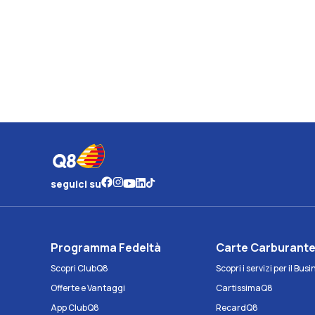
seguici su
Programma Fedeltà
Carte Carburant
Scopri ClubQ8
Scopri i servizi per il Bus
Offerte e Vantaggi
CartissimaQ8
App ClubQ8
RecardQ8