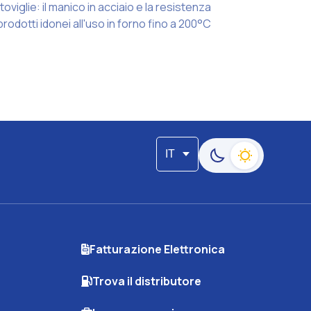
toviglie: il manico in acciaio e la resistenza
rodotti idonei all'uso in forno fino a 200°C
IT
Passa alla modalità s
Fatturazione Elettronica
Trova il distributore