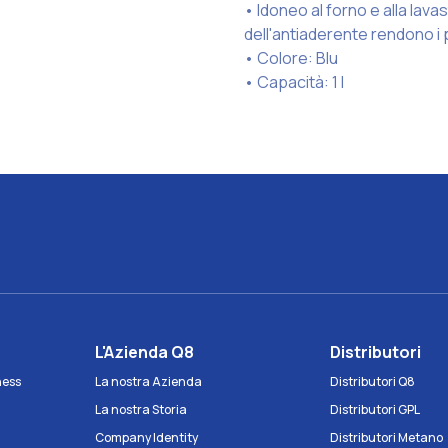
• Idoneo al forno e alla lavas
dell'antiaderente rendono i p
• Colore: Blu
• Capacità: 1 l
e
L'Azienda Q8
Distributori
iness
La nostra Azienda
Distributori Q8
La nostra Storia
Distributori GPL
Company Identity
Distributori Metano