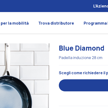
L’Azien
 per la mobilità
Trova distributore
Programma 
Blue Diamond
Padella induzione 28 cm
Scegli come richiedere il