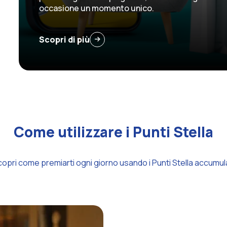
occasione un momento unico.
Scopri di più
Come utilizzare i Punti Stella
opri come premiarti ogni giorno usando i Punti Stella accumul