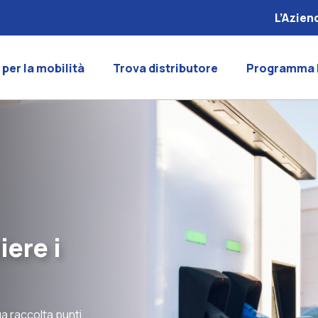
L’Azien
 per la mobilità
Trova distributore
Programma 
iere i
ua raccolta punti.