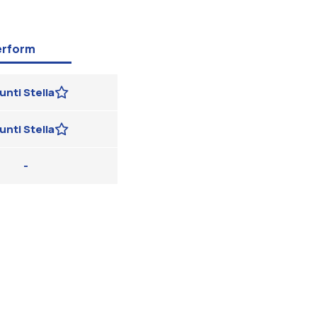
erform
unti Stella
unti Stella
-