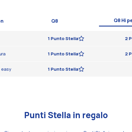
Q8 Hi p
on
Q8
1 Punto Stella
2 P
sura
1 Punto Stella
2 P
Q8 easy
1 Punto Stella
Punti Stella in regalo