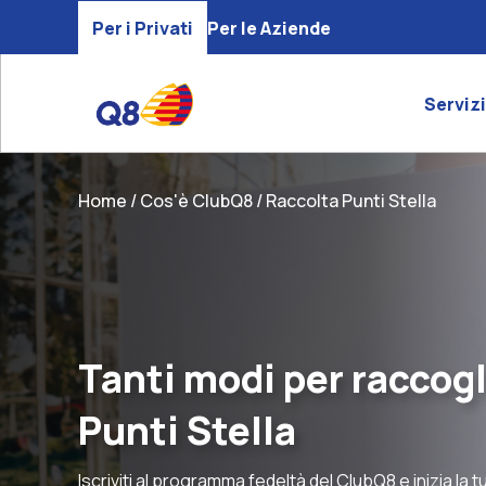
Per i Privati
Per le Aziende
Servizi
Home
Cos'è ClubQ8
Raccolta Punti Stella
Tanti modi per raccogl
Punti Stella
Iscriviti al programma fedeltà del ClubQ8 e inizia la t