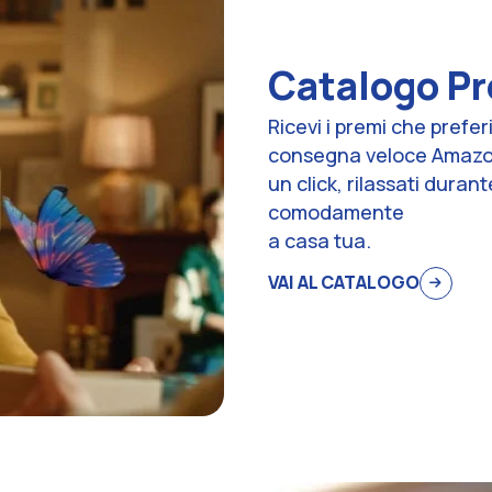
Catalogo P
Ricevi i premi che prefer
consegna veloce Amazon 
un click, rilassati durant
comodamente
a casa tua.
VAI AL CATALOGO