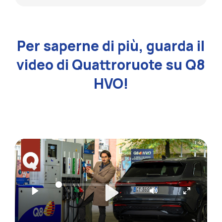
Per saperne di più, guarda il
video di Quattroruote su Q8
HVO!
Play
Mute
Enter
fullscree
Play