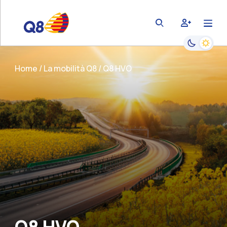
bars
user-plus
magnifying-glass
Passa alla
Home
La mobilità Q8
Q8 HVO